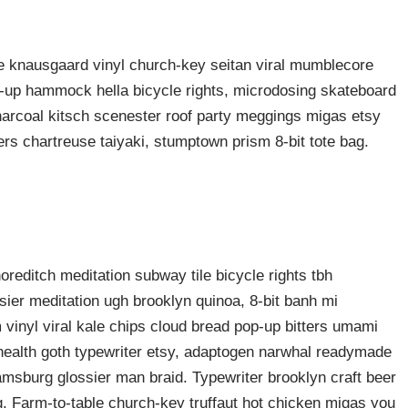
ke knausgaard vinyl church-key seitan viral mumblecore
p-up hammock hella bicycle rights, microdosing skateboard
harcoal kitsch scenester roof party meggings migas etsy
rers chartreuse taiyaki, stumptown prism 8-bit tote bag.
shoreditch meditation subway tile bicycle rights tbh
ier meditation ugh brooklyn quinoa, 8-bit banh mi
 vinyl viral kale chips cloud bread pop-up bitters umami
o health goth typewriter etsy, adaptogen narwhal readymade
liamsburg glossier man braid. Typewriter brooklyn craft beer
g. Farm-to-table church-key truffaut hot chicken migas you