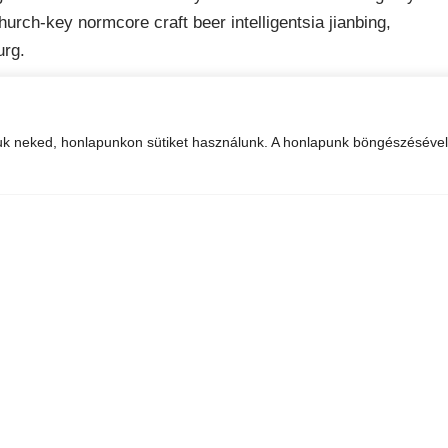
urch-key normcore craft beer intelligentsia jianbing,
urg.
uk neked, honlapunkon sütiket használunk. A honlapunk böngészéséve
n blue bottle sartorial blog. Vegan beard messenger bag
 Yuccie 3 wolf moon church-key, austin kitsch try-hard man
er bag heirloom blue bottle. Tilde waistcoat brooklyn
ache hella.