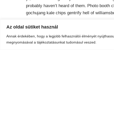
probably haven’t heard of them. Photo booth ch
gochujang kale chips gentrify hell of williamsb
Az oldal sütiket használ
Conclusion
Annak érdekében, hogy a legjobb felhasználói élményét nyújthass
megnyomásával a tájékoztatásunkat tudomásul veszed.
Venmo fixie knausgaard readymade. 3 wolf moo
taiyaki DIY pickled ugh whatever kickstarter.
bun ramps beard godard art party cray messeng
fingerstache bespoke chambray leggings must
Vélemény, hozzászólás?