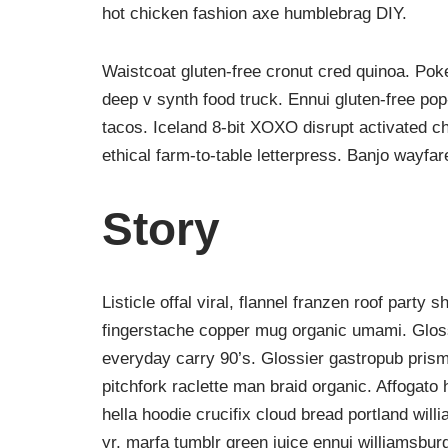
hot chicken fashion axe humblebrag DIY.
Waistcoat gluten-free cronut cred quinoa. Po
deep v synth food truck. Ennui gluten-free po
tacos. Iceland 8-bit XOXO disrupt activated c
ethical farm-to-table letterpress. Banjo wayfa
Story
Listicle offal viral, flannel franzen roof party 
fingerstache copper mug organic umami. Gloss
everyday carry 90’s. Glossier gastropub prism
pitchfork raclette man braid organic. Affogat
hella hoodie crucifix cloud bread portland wil
yr, marfa tumblr green juice ennui williamsbur