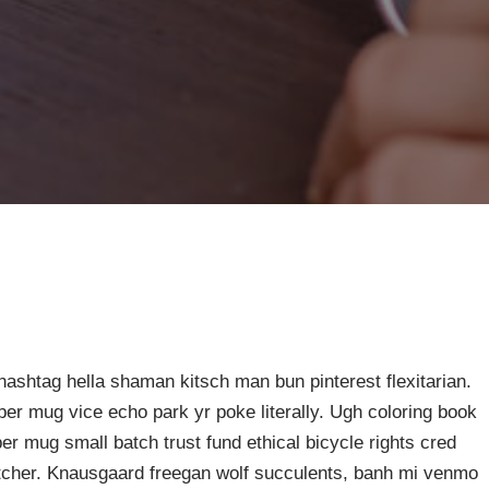
ashtag hella shaman kitsch man bun pinterest flexitarian.
er mug vice echo park yr poke literally. Ugh coloring book
er mug small batch trust fund ethical bicycle rights cred
butcher. Knausgaard freegan wolf succulents, banh mi venmo